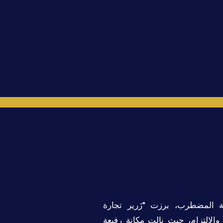
ة المضطرب، برزت "زَرير تجارة
والالتزام، حيث نالت مكانة رفيعة