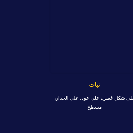
نبات
لى شكل غصن، على عود، على الجدار،
مسطح