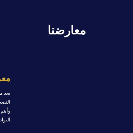
معارضنا
معر
يعد م
التصدي
وأهم 
التوا